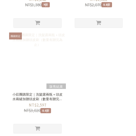
NT$1,380
NT$2,070
9折
8.8折
團購限定
販售結束
小莊團購限定｜洗髮露兩瓶＋頭皮
水兩罐加贈頭皮刷（數量有贈完為
止）
NT$2,597
NT$3,020
8.6折