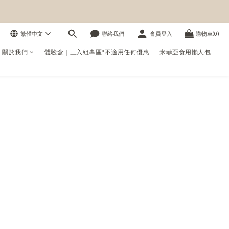
繁體中文
聯絡我們
會員登入
購物車(0)
us 關於我們
體驗盒｜三入組專區*不適用任何優惠
米菲亞食用懶人包