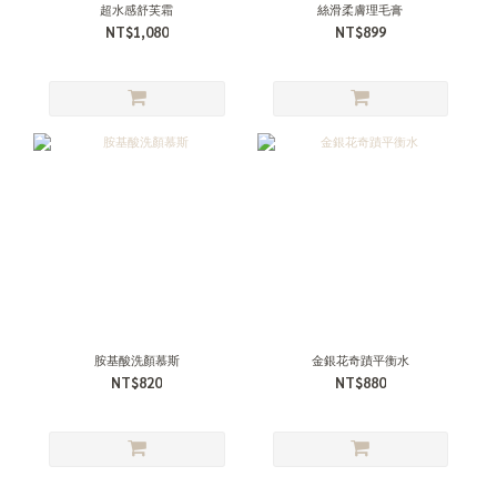
超水感舒芙霜
絲滑柔膚理毛膏
NT$1,080
NT$899
胺基酸洗顏慕斯
金銀花奇蹟平衡水
NT$820
NT$880