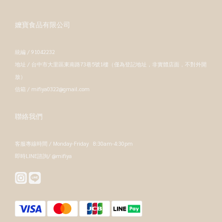
嬤寶食品有限公司
統編 / 91042232
地址 / 台中市大里區東南路73巷5號1樓（僅為登記地址，非實體店面，不對外開
放）
信箱 / mifiya0322@gmail.com
聯絡我們
客服專線時間 / Monday-Friday 8:30am-4:30pm
即時LINE諮詢/ @mifiya