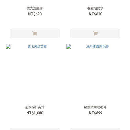
柔光洗髮露
養髮頭皮水
NT$690
NT$820
超水感舒芙霜
絲滑柔膚理毛膏
NT$1,080
NT$899