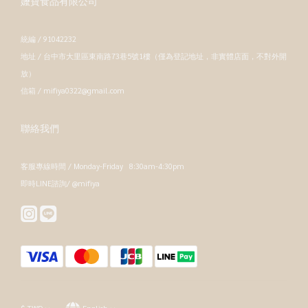
嬤寶食品有限公司
統編 / 91042232
地址 / 台中市大里區東南路73巷5號1樓（僅為登記地址，非實體店面，不對外開
放）
信箱 / mifiya0322@gmail.com
聯絡我們
客服專線時間 / Monday-Friday 8:30am-4:30pm
即時LINE諮詢/ @mifiya