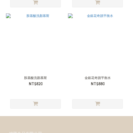
胺基酸洗顏慕斯
金銀花奇蹟平衡水
NT$820
NT$880