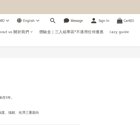
WD
English
Message
Sign In
Cart(0)
bout us 關於我們
體驗盒｜三入組專區*不適用任何優惠
lazy guide
BUY NOW
可保存3年。
修護、強韌、光澤三重面向