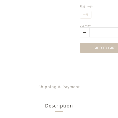
規格
: 一件
一件
Quantity
ADD TO CART
Shipping & Payment
Description