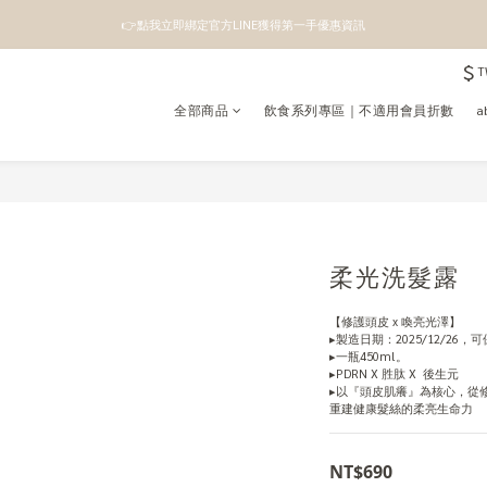
👉點我立即綁定官方LINE獲得第一手優惠資訊
👉點我立即綁定官方LINE獲得第一手優惠資訊
$
註冊成為新會員即領100元購物金
T
全部商品
飲食系列專區｜不適用會員折數
a
👉點我立即綁定官方LINE獲得第一手優惠資訊
柔光洗髮露
【修護頭皮 x 喚亮光澤】
▸製造日期：2025/12/26，
▸一瓶450ml。
▸PDRN X 胜肽 X  後生元
▸以『頭皮肌癢』為核心，從
重建健康髮絲的柔亮生命力
NT$690