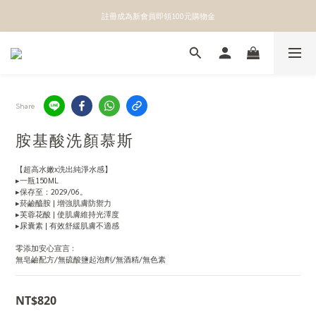
👉點我立即綁定官方LINE獲得第一手優惠資訊
註冊成為新會員即領100元購物金
👉點我立即綁定官方LINE獲得第一手優惠資訊
Share
胺基酸洗顏慕斯
【超高水嫩x洗出純淨水感】
▸一瓶150ML
▸保存至：2029/06。
▸菸鹼醯胺 | 增強肌膚防禦力
▸芙蓉花酸 | 使肌膚維持光澤度
▸尿囊素 | 有效舒緩肌膚不適感
零添加安心宣言 :
無皂鹼配方/無硫酸鹽起泡劑/無酒精/無色素
NT$820