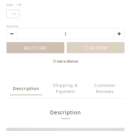
Color
: 一件
一件
Quantity
ADD TO CART
BUY NOW
Add to Wishlist
Shipping &
Customer
Description
Payment
Reviews
Description