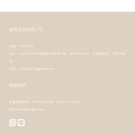
嬤寶食品有限公司
統編 / 91042232
地址 / 台中市大里區東南路73巷5號1樓（僅為登記地址，非實體店面，不對外開
放）
信箱 / mifiya0322@gmail.com
聯絡我們
客服專線時間 / Monday-Friday 8:30am-4:30pm
即時LINE諮詢/ @mifiya