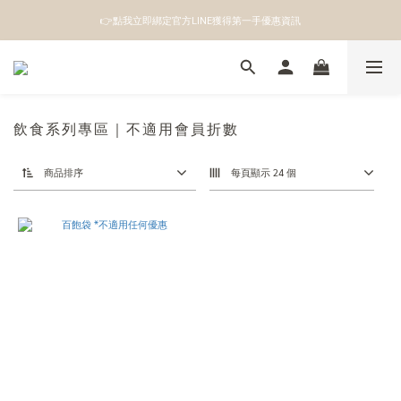
👉點我立即綁定官方LINE獲得第一手優惠資訊
👉點我立即綁定官方LINE獲得第一手優惠資訊
註冊成為新會員即領100元購物金
👉點我立即綁定官方LINE獲得第一手優惠資訊
飲食系列專區｜不適用會員折數
商品排序
每頁顯示 24 個