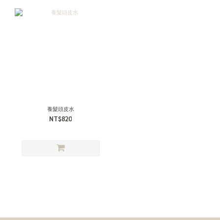
養髮頭皮水
NT$820