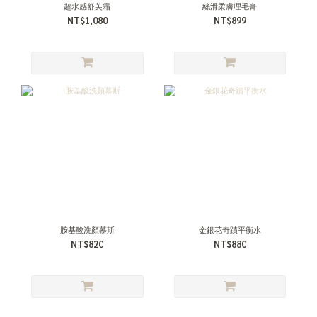
超水感舒芙霜
絲滑柔膚理毛膏
NT$1,080
NT$899
胺基酸洗顏慕斯
金銀花奇蹟平衡水
NT$820
NT$880