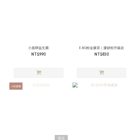
小盾牌益生菌
E.BO粉金膠原｜膠妍粉升級款
NT$990
NT$830
小粉膠囊
售完