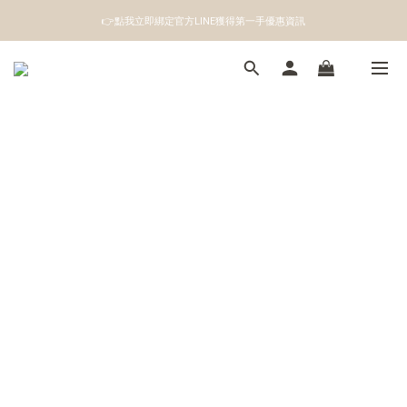
👉點我立即綁定官方LINE獲得第一手優惠資訊
👉點我立即綁定官方LINE獲得第一手優惠資訊
註冊成為新會員即領100元購物金
👉點我立即綁定官方LINE獲得第一手優惠資訊