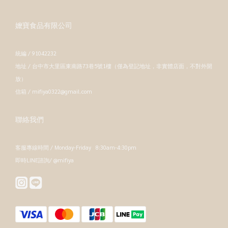
嬤寶食品有限公司
統編 / 91042232
地址 / 台中市大里區東南路73巷5號1樓（僅為登記地址，非實體店面，不對外開
放）
信箱 / mifiya0322@gmail.com
聯絡我們
客服專線時間 / Monday-Friday 8:30am-4:30pm
即時LINE諮詢/ @mifiya