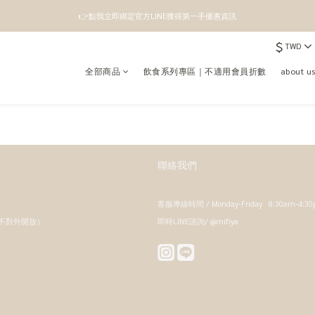
👉點我立即綁定官方LINE獲得第一手優惠資訊
👉點我立即綁定官方LINE獲得第一手優惠資訊
$
TWD
註冊成為新會員即領100元購物金
全部商品
飲食系列專區｜不適用會員折數
about 
👉點我立即綁定官方LINE獲得第一手優惠資訊
聯絡我們
客服專線時間 / Monday-Friday 8:30am-4:3
，不對外開放）
即時LINE諮詢/ @mifiya