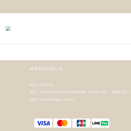
嬤寶食品有限公司
統編 / 91042232
地址 / 台中市大里區東南路73巷5號1樓（僅為登記地址，非實體店面
信箱 / mifiya0322@gmail.com