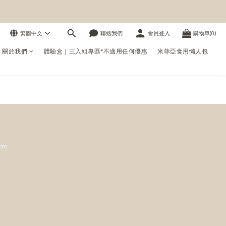
繁體中文
聯絡我們
會員登入
購物車(0)
us 關於我們
體驗盒｜三入組專區*不適用任何優惠
米菲亞食用懶人包
0pm