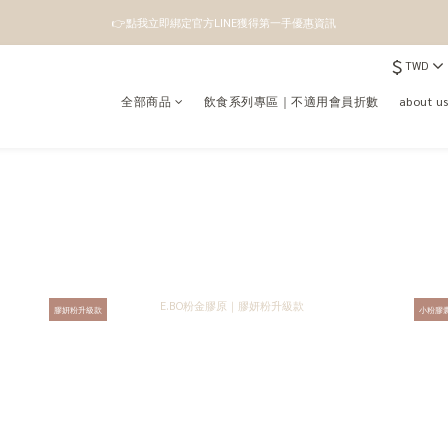
👉點我立即綁定官方LINE獲得第一手優惠資訊
👉點我立即綁定官方LINE獲得第一手優惠資訊
$
TWD
註冊成為新會員即領100元購物金
全部商品
飲食系列專區｜不適用會員折數
about 
👉點我立即綁定官方LINE獲得第一手優惠資訊
膠妍粉升級款
小粉膠