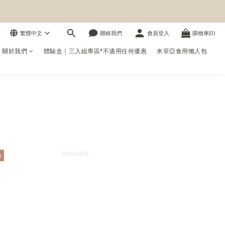
繁體中文
聯絡我們
會員登入
購物車(0)
us 關於我們
體驗盒｜三入組專區*不適用任何優惠
米菲亞食用懶人包
囊