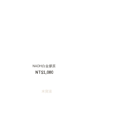
NADH白金膠原
NT$1,080