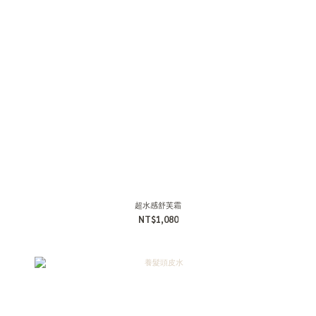
超水感舒芙霜
NT$1,080