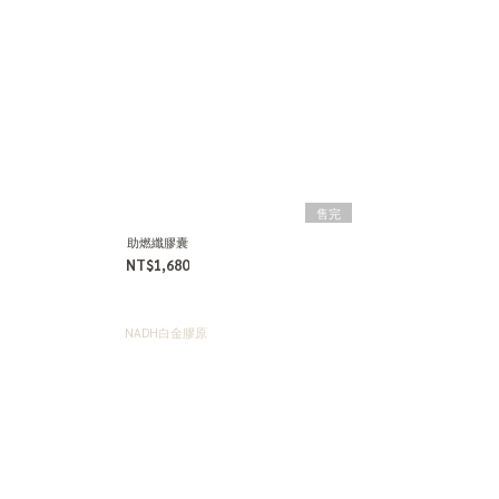
售完
助燃纖膠囊
NT$1,680