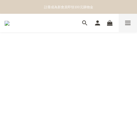
👉點我立即綁定官方LINE獲得第一手優惠資訊
註冊成為新會員即領100元購物金
👉點我立即綁定官方LINE獲得第一手優惠資訊