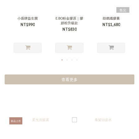
售完
小盾牌益生菌
E.BO粉金膠原｜膠
助燃纖膠囊
妍粉升級款
NT$990
NT$1,680
NT$830
查看更多
新品上市