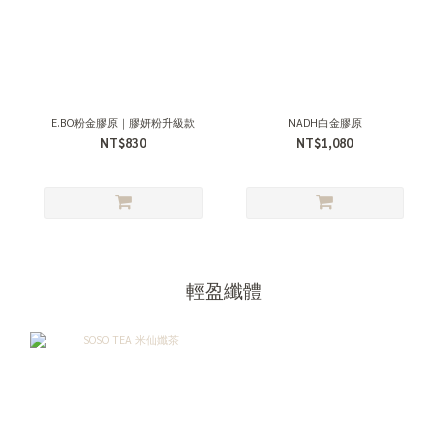
E.BO粉金膠原｜膠妍粉升級款
NADH白金膠原
NT$830
NT$1,080
輕盈纖體