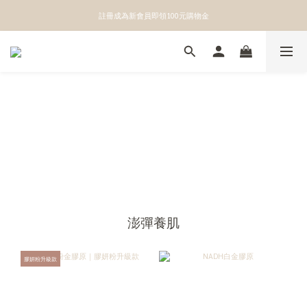
👉點我立即綁定官方LINE獲得第一手優惠資訊
註冊成為新會員即領100元購物金
👉點我立即綁定官方LINE獲得第一手優惠資訊
澎彈養肌
膠妍粉升級款