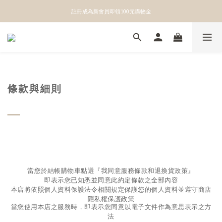
👉點我立即綁定官方LINE獲得第一手優惠資訊
註冊成為新會員即領100元購物金
👉點我立即綁定官方LINE獲得第一手優惠資訊
條款與細則
當您於結帳購物車點選『我同意服務條款和退換貨政策』
即表示您已知悉並同意此約定條款之全部內容
本店將依照個人資料保護法令相關規定保護您的個人資料
並遵守商店
隱私權保護政策
當您使用本店之服務時，
即表示您同意以電子文件作為意思表示之方
法