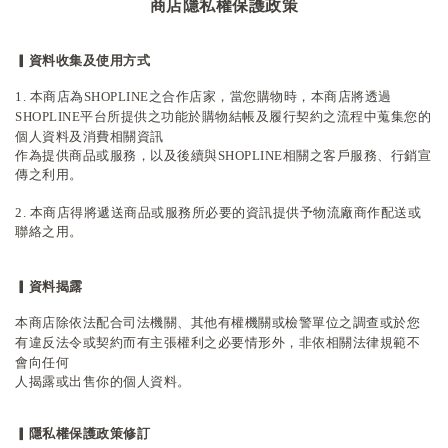
商店隱私權保護政策
▎
資料收集及使用方式
1. 本商店為SHOPLINE之合作店家，當您購物時，本商店將透過
SHOPLINE平台所提供之功能
於購物結帳及履行契約之流程中蒐集您的
個人資料及消費相關資訊
作為提供商品或服務，以及後續與SHOPLINE相關之客戶服務、行銷宣
傳之利用
。
2. 本商店得將遞送商品或服務所必要的資訊提供予物流廠商作配送或
聯絡之用
。
▎
資料揭露
本商店除依法配合司法機關、其他有權機關或檢警單位之調查
或於您
有違反法令或契約而有主張權利之必要情形外，非依相關法律規範不
會向任何
人揭露或出售你的個人資料
。
▎
隱私權保護政策修訂