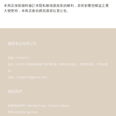
本商店保留隨時修訂本隱私權保護政策的權利，若有影響您權益之重
大變更時，本商店會於網頁適當位置公告。
嬤寶食品有限公司
統編 / 91042232
地址 / 台中市大里區東南路73巷5號1樓（僅為登記地址，非實體店面，不對外開
放）
信箱 / mifiya0322@gmail.com
聯絡我們
客服專線時間 / Monday-Friday 8:30am-4:30pm
即時LINE諮詢/ @mifiya