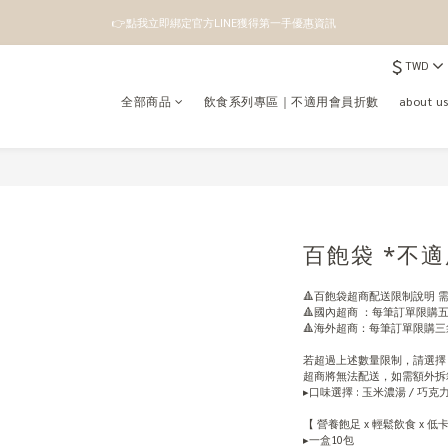
👉點我立即綁定官方LINE獲得第一手優惠資訊
註冊成為新會員即領100元購物金
$
TWD
👉點我立即綁定官方LINE獲得第一手優惠資訊
全部商品
飲食系列專區｜不適用會員折數
about 
百飽袋 *不
🔺百飽袋超商配送限制說明 需
🔺國內超商 ：每筆訂單限購
🔺海外超商：每筆訂單限購
若超過上述數量限制，請選擇
超商將無法配送，如需額外拆
▸口味選擇 : 玉米濃湯 / 巧克
【 營養飽足 x 輕鬆飲食 x 
▸一盒10包