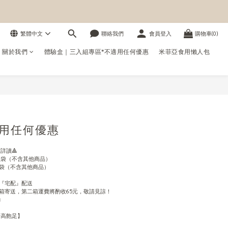
繁體中文
聯絡我們
會員登入
購物車(0)
us 關於我們
體驗盒｜三入組專區*不適用任何優惠
米菲亞食用懶人包
立即購買
適用任何優惠
詳讀🔺
五袋（不含其他商品）
三袋（不含其他商品）
『宅配』配送
箱寄送，第二箱運費將酌收65元，敬請見諒！
力
低卡高飽足】