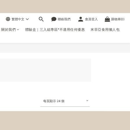
繁體中文
聯絡我們
會員登入
購物車(0)
us 關於我們
體驗盒｜三入組專區*不適用任何優惠
米菲亞食用懶人包
每頁顯示 24 個