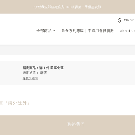
👉點我立即綁定官方LINE獲得第一手優惠資訊
👉點我立即綁定官方LINE獲得第一手優惠資訊
$
TWD
註冊成為新會員即領100元購物金
全部商品
飲食系列專區｜不適用會員折數
about 
👉點我立即綁定官方LINE獲得第一手優惠資訊
指定商品：滿 1 件 即享免運
適用通路：
網店
條款與細則
享免運『海外除外』
聯絡我們