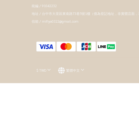
統編 / 91042232
地址 / 台中市大里區東南路73巷5號1樓（僅為登記地址，非實體店面
信箱 / mifiya0322@gmail.com
$
TWD
繁體中文