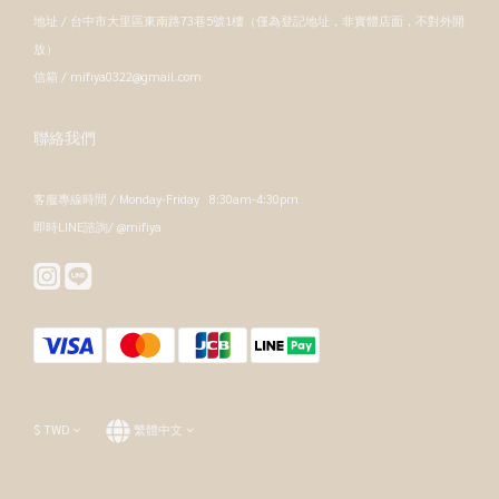
地址 / 台中市大里區東南路73巷5號1樓（僅為登記地址，非實體店面，不對外開
放）
信箱 / mifiya0322@gmail.com
聯絡我們
客服專線時間 / Monday-Friday 8:30am-4:30pm
即時LINE諮詢/ @mifiya
$
TWD
繁體中文