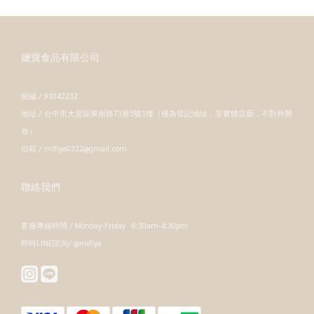
嬤寶食品有限公司
統編 / 91042232
地址 / 台中市大里區東南路73巷5號1樓（僅為登記地址，非實體店面，不對外開
放）
信箱 / mifiya0322@gmail.com
聯絡我們
客服專線時間 / Monday-Friday 8:30am-4:30pm
即時LINE諮詢/ @mifiya